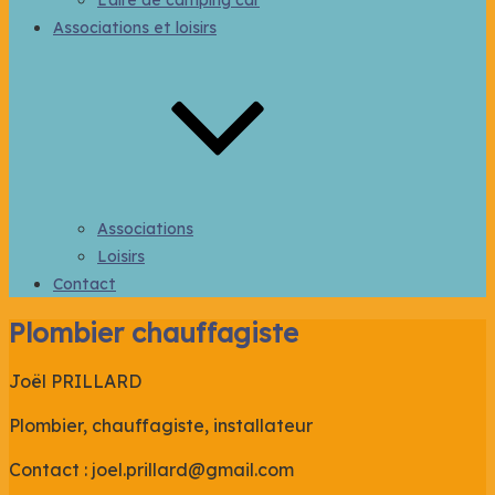
L’aire de camping car
Associations et loisirs
Associations
Loisirs
Contact
Plombier chauffagiste
Site officiel de la commune
THOARD
Joël PRILLARD
Plombier, chauffagiste, installateur
Contact : joel.prillard@gmail.com